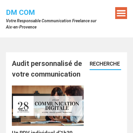
Skip
to
DM COM
content
Votre Responsable Communication Freelance sur
Aix-en-Provence
Audit personnalisé de
RECHERCHE
votre communication
Un RDV individuel d’1h30