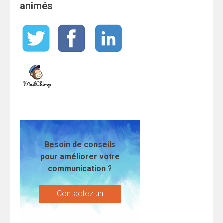
animés
Besoin de conseils
pour améliorer votre
communication ?
Contactez un
expert !